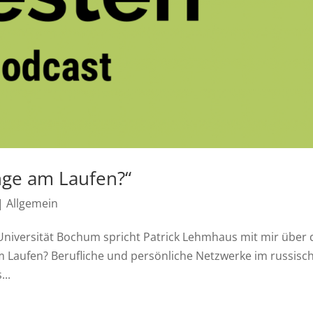
inge am Laufen?“
|
Allgemein
niversität Bochum spricht Patrick Lehmhaus mit mir über 
m Laufen? Berufliche und persönliche Netzwerke im russisc
..