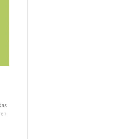
das
hen